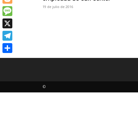
19 de julio de 2016
Blogger
Message
X
Telegram
Share
©