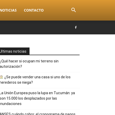
NOTICIAS
CONTACTO
Ultimas noticias
¿Qué hacer si ocupan mi terreno sin
autorización?
¿Se puede vender una casa si uno de los
herederos se niega?
La Unión Europea puso la lupa en Tucumán: ya
son 15.000 los desplazados por las
inundaciones
ANSES cuándo cobro: el cronograma de pagos