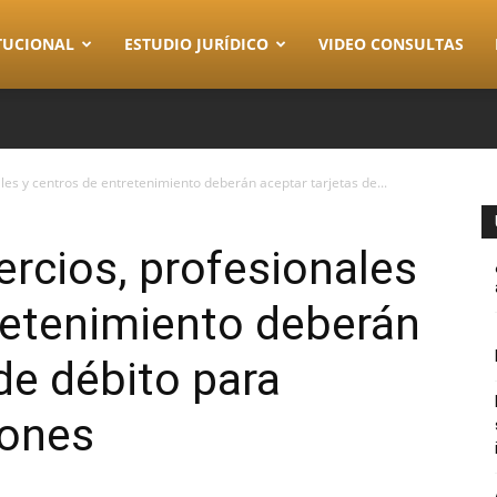
TUCIONAL
ESTUDIO JURÍDICO
VIDEO CONSULTAS
les y centros de entretenimiento deberán aceptar tarjetas de...
ercios, profesionales
retenimiento deberán
de débito para
iones