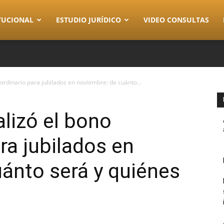
TUCIONAL
ESTUDIO JURÍDICO
VIDEO CONSULTAS
aordinario para jubilados en noviembre: de cuánto...
alizó el bono
ra jubilados en
ánto será y quiénes