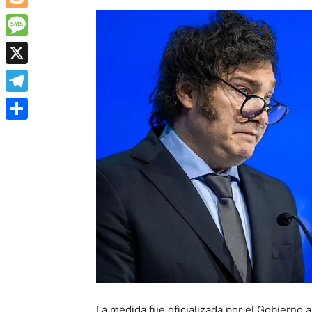
Blogger
Message
X
Telegram
Share
La medida fue oficializada por el Gobierno a 