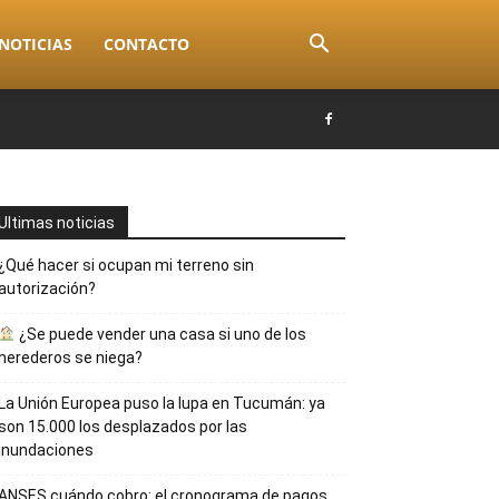
NOTICIAS
CONTACTO
Ultimas noticias
¿Qué hacer si ocupan mi terreno sin
autorización?
¿Se puede vender una casa si uno de los
herederos se niega?
La Unión Europea puso la lupa en Tucumán: ya
son 15.000 los desplazados por las
inundaciones
ANSES cuándo cobro: el cronograma de pagos