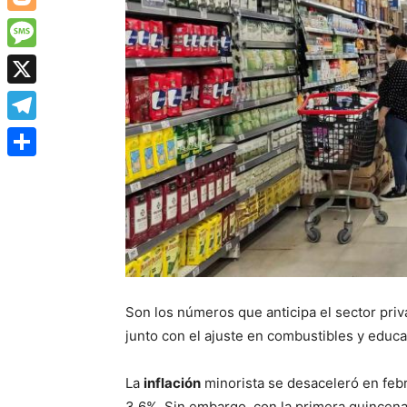
Blogger
Message
X
Telegram
Share
Son los números que anticipa el sector pr
junto con el ajuste en combustibles y educa
La
inflación
minorista se desaceleró en feb
3,6%. Sin embargo, con la primera quincena