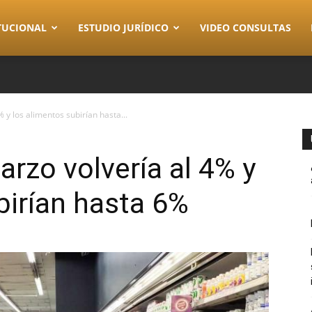
TUCIONAL
ESTUDIO JURÍDICO
VIDEO CONSULTAS
% y los alimentos subirían hasta...
arzo volvería al 4% y
birían hasta 6%