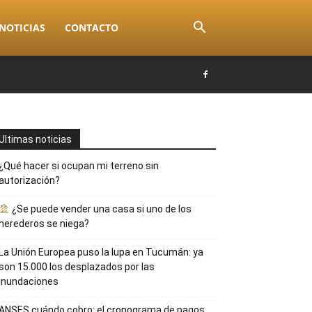
NOTICIAS
CONTACTO
Ultimas noticias
¿Qué hacer si ocupan mi terreno sin
autorización?
¿Se puede vender una casa si uno de los
herederos se niega?
La Unión Europea puso la lupa en Tucumán: ya
son 15.000 los desplazados por las
inundaciones
ANSES cuándo cobro: el cronograma de pagos