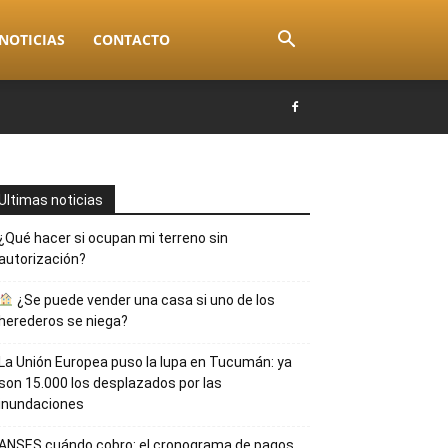
NOTICIAS
CONTACTO
Ultimas noticias
¿Qué hacer si ocupan mi terreno sin
autorización?
¿Se puede vender una casa si uno de los
herederos se niega?
La Unión Europea puso la lupa en Tucumán: ya
son 15.000 los desplazados por las
inundaciones
ANSES cuándo cobro: el cronograma de pagos