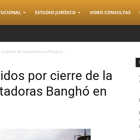
TUCIONAL
ESTUDIO JURÍDICO
VIDEO CONSULTAS
 la planta de computadoras Banghó...
dos por cierre de la
tadoras Banghó en