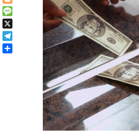
Blogger
Message
X
Telegram
Share