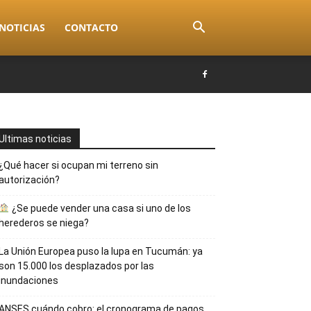
NOTICIAS
CONTACTO
Ultimas noticias
¿Qué hacer si ocupan mi terreno sin
autorización?
¿Se puede vender una casa si uno de los
herederos se niega?
La Unión Europea puso la lupa en Tucumán: ya
son 15.000 los desplazados por las
inundaciones
ANSES cuándo cobro: el cronograma de pagos