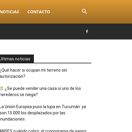
NOTICIAS
CONTACTO
Ultimas noticias
¿Qué hacer si ocupan mi terreno sin
autorización?
¿Se puede vender una casa si uno de los
herederos se niega?
La Unión Europea puso la lupa en Tucumán: ya
son 15.000 los desplazados por las
inundaciones
ANSES cuándo cobro: el cronograma de pagos