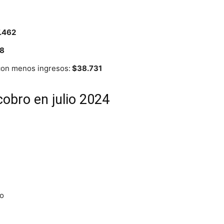
.462
8
 con menos ingresos:
$38.731
bro en julio 2024
io