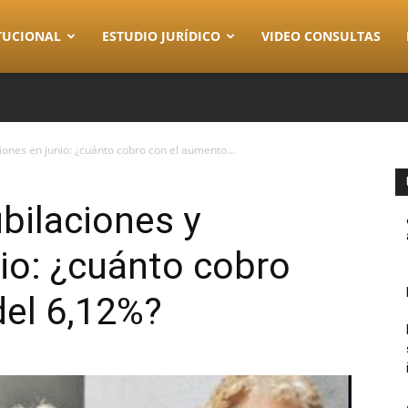
TUCIONAL
ESTUDIO JURÍDICO
VIDEO CONSULTAS
iones en junio: ¿cuánto cobro con el aumento...
ubilaciones y
io: ¿cuánto cobro
del 6,12%?