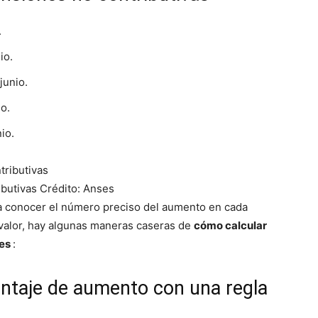
.
io.
junio.
o.
io.
ibutivas
Crédito: Anses
ara conocer el número preciso del aumento en cada
l valor, hay algunas maneras caseras de
cómo calcular
nes
:
entaje de aumento con una regla