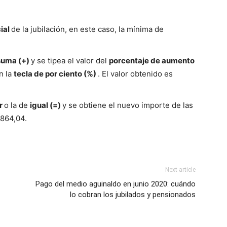
cial
de la jubilación, en este caso, la mínima de
suma (+)
y se tipea el valor del
porcentaje de aumento
n la
tecla de por ciento (%)
. El valor obtenido es
r
o la de
igual (=)
y se obtiene el nuevo importe de las
6864,04.
Next article
Pago del medio aguinaldo en junio 2020: cuándo
lo cobran los jubilados y pensionados