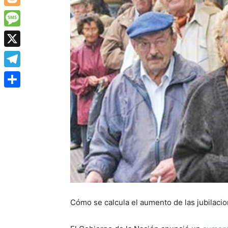
Blogger
Message
X
Telegram
Share
Cómo se calcula el aumento de las jubilaci