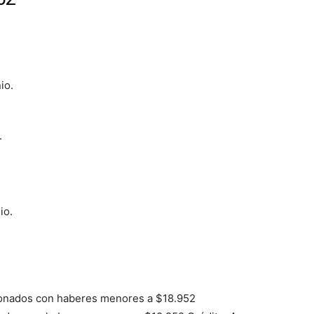
io.
.
io.