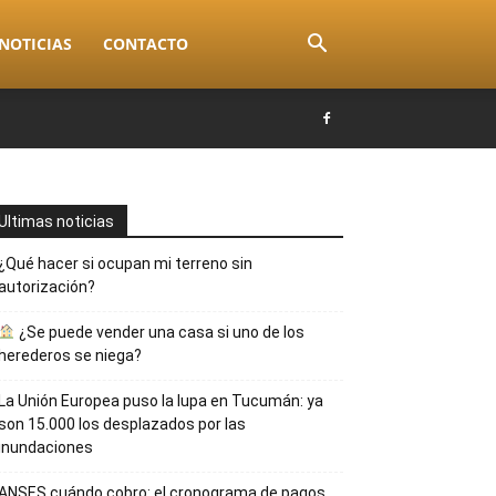
NOTICIAS
CONTACTO
Ultimas noticias
¿Qué hacer si ocupan mi terreno sin
autorización?
¿Se puede vender una casa si uno de los
herederos se niega?
La Unión Europea puso la lupa en Tucumán: ya
son 15.000 los desplazados por las
inundaciones
ANSES cuándo cobro: el cronograma de pagos