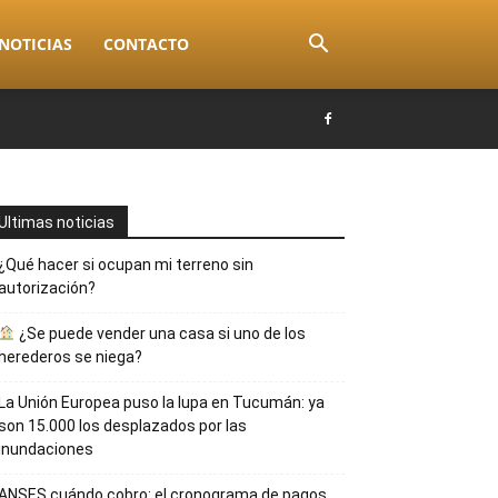
NOTICIAS
CONTACTO
Ultimas noticias
¿Qué hacer si ocupan mi terreno sin
autorización?
¿Se puede vender una casa si uno de los
herederos se niega?
La Unión Europea puso la lupa en Tucumán: ya
son 15.000 los desplazados por las
inundaciones
ANSES cuándo cobro: el cronograma de pagos