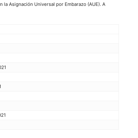
n la Asignación Universal por Embarazo (AUE). A
021
1
1
021
1