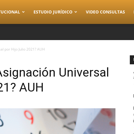
TUCIONAL
ESTUDIO JURÍDICO
VIDEO CONSULTAS
l por Hijo Julio 2021? AUH
signación Universal
021? AUH