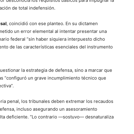
or desconocía los requisitos básicos para impugnar la
ación de total indefensión.
sal
, coincidió con ese planteo. En su dictamen
etido un error elemental al intentar presentar una
ario federal “sin haber siquiera interpuesto dicho
nto de las características esenciales del instrumento
cuestionar la estrategia de defensa, sino a marcar que
vas “configuró un grave incumplimiento técnico que
ctiva”.
ia penal, los tribunales deben extremar los recaudos
defensa, incluso asegurando un asesoramiento
lta deficiente. “Lo contrario —sostuvo— desnaturaliza