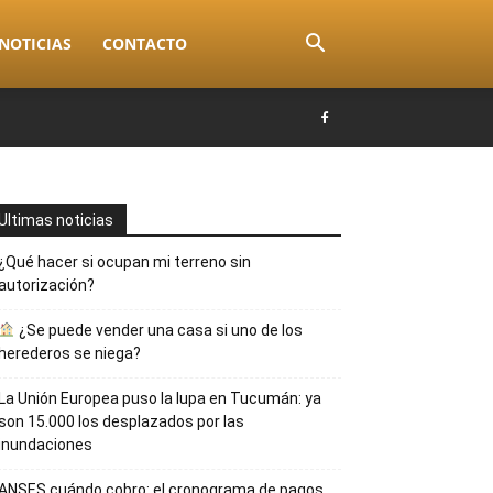
NOTICIAS
CONTACTO
Ultimas noticias
¿Qué hacer si ocupan mi terreno sin
autorización?
¿Se puede vender una casa si uno de los
herederos se niega?
La Unión Europea puso la lupa en Tucumán: ya
son 15.000 los desplazados por las
inundaciones
ANSES cuándo cobro: el cronograma de pagos