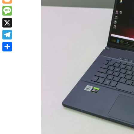
Blogger
Message
X
Telegram
Share