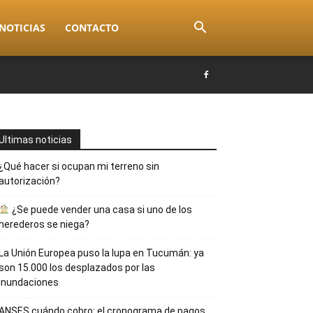
NOTICIAS
CONTACTO
Ultimas noticias
¿Qué hacer si ocupan mi terreno sin
autorización?
¿Se puede vender una casa si uno de los
herederos se niega?
La Unión Europea puso la lupa en Tucumán: ya
son 15.000 los desplazados por las
inundaciones
ANSES cuándo cobro: el cronograma de pagos